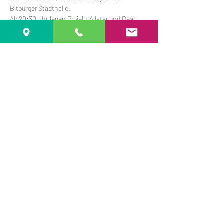
Bitburger Stadthalle. 
Ab 20:30 Uhr legen Projekt Allstar und Beat 
Brother DJ's für alle Grusel-Fans auf.
Tickets nur an der Abendkasse verfügbar, kein 
Einlass unter 18 Jahren.
Diese Veranstaltung teilen
Datenschutz
Impressum
©2025 BITevents - Eventmanagement