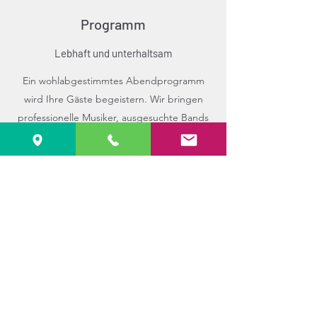
Programm
Lebhaft und unterhaltsam
Ein wohlabgestimmtes Abendprogramm
wird Ihre Gäste begeistern. Wir bringen
professionelle Musiker, ausgesuchte Bands
oder auch charmante Komiker auf die
Bühne Ihrer Veranstaltung, die dafür
sorgen, dass Ihre Firmenveranstaltung
einmalig wird.
Kontakt