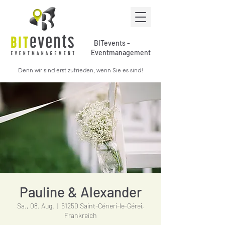
BITevents -
Eventmanagement
Denn wir sind erst zufrieden, wenn Sie es sind!
Pauline & Alexander
Sa., 08. Aug.
  |  
61250 Saint-Céneri-le-Gérei,
Frankreich